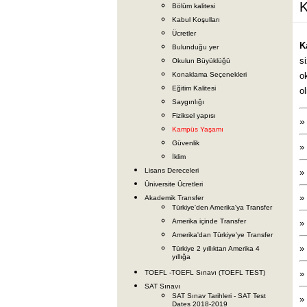
K
Bölüm kalitesi
Kabul Koşulları
Ücretler
K
Bulunduğu yer
s
Okulun Büyüklüğü
Konaklama Seçenekleri
o
Eğitim Kalitesi
o
Saygınlığı
Fiziksel yapısı
Kampüs Yaşamı
Güvenlik
»
İklim
Lisans Dereceleri
»
Üniversite Ücretleri
»
Akademik Transfer
Türkiye'den Amerika'ya Transfer
Amerika içinde Transfer
»
Amerika'dan Türkiye'ye Transfer
»
Türkiye 2 yıllıktan Amerika 4
yıllığa
»
TOEFL -TOEFL Sınavı (TOEFL TEST)
SAT Sınavı
SAT Sınav Tarihleri - SAT Test
»
Dates 2018-2019