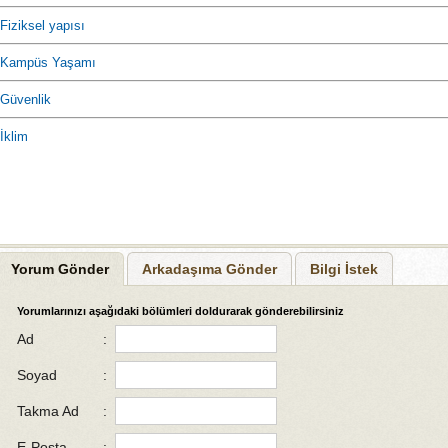
Fiziksel yapısı
Kampüs Yaşamı
Güvenlik
İklim
Yorum Gönder
Arkadaşıma Gönder
Bilgi İstek
Yorumlarınızı aşağıdaki bölümleri doldurarak gönderebilirsiniz
Ad
:
Soyad
:
Takma Ad
:
E-Posta
: