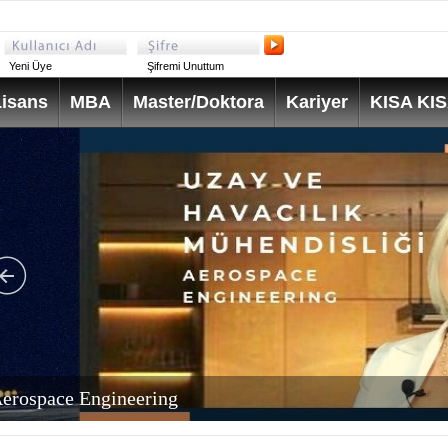
Yeni Üye
Şifremi Unuttum
isans
MBA
Master/Doktora
Kariyer
KISA KI
erospace Engineering