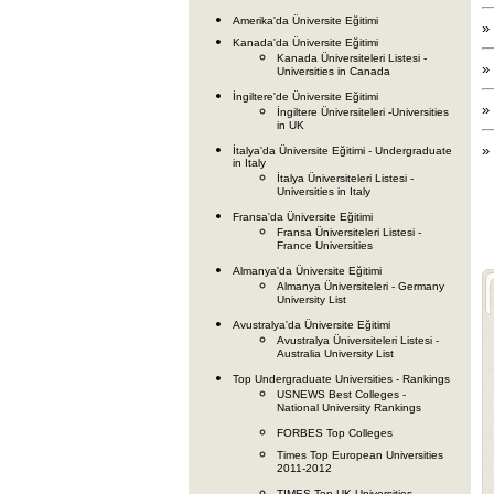
Amerika'da Üniversite Eğitimi
»
Kanada'da Üniversite Eğitimi
Kanada Üniversiteleri Listesi -
»
Universities in Canada
İngiltere'de Üniversite Eğitimi
»
İngiltere Üniversiteleri -Universities
in UK
»
İtalya'da Üniversite Eğitimi - Undergraduate
in Italy
İtalya Üniversiteleri Listesi -
Universities in Italy
Fransa'da Üniversite Eğitimi
Fransa Üniversiteleri Listesi -
France Universities
Almanya'da Üniversite Eğitimi
Almanya Üniversiteleri - Germany
University List
Avustralya'da Üniversite Eğitimi
Avustralya Üniversiteleri Listesi -
Australia University List
Top Undergraduate Universities - Rankings
USNEWS Best Colleges -
National University Rankings
FORBES Top Colleges
Times Top European Universities
2011-2012
TIMES Top UK Universities