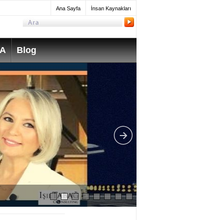
Ana Sayfa
İnsan Kaynakları
SA
Blog
What do Mechanica
take? How much do 