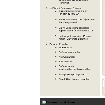
Rankings
Işıl Tabağ Cevaplıyor (Lisans)
PRINCETON UNIVERSİTY
LİSANS BURSLARI
Brown University Türk Öğrencilere
Burs Veriyor mu?
En İyi Endüstri Mühendisliği
Eğitimi Veren Üniversiteler 2018
Fizik ile ilgili Bölümler - Physics
major - Üniversite Bölümleri
Başvuru Koşulları
TOEFL skoru
Referans mektupları
Not Ortalaması
SAT skorları
Referanslarda
yapılacaklar/yapılmayacaklar
Essays (kompozisyonlar)
Örnek Okul Kompozisyonları