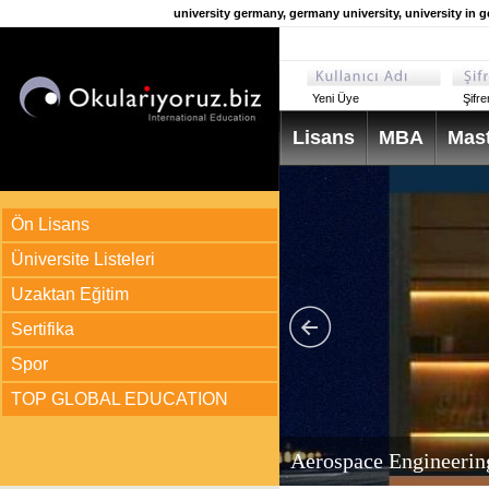
university germany, germany university, university in 
Yeni Üye
Şifr
Lisans
MBA
Mast
Ön Lisans
Üniversite Listeleri
Uzaktan Eğitim
Sertifika
Spor
TOP GLOBAL EDUCATION
arı
ir?
Aerospace Engineerin