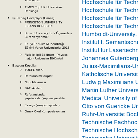
2011-2012
Hochschule für Techn
TIMES Top UK Universities
Hochschule für Techn
Rankings
Hochschule für Techni
Işıl Tabağ Cevaplıyor (Lisans)
PRINCETON UNIVERSİTY
Hochschule für Techn
LİSANS BURSLARI
Humboldt-University, 
Brown University Türk Öğrencilere
Burs Veriyor mu?
Institut f. Semantisc
En İyi Endüstri Mühendisliği
Eğitimi Veren Üniversiteler 2018
Institut fur Lasertech
Fizik ile ilgili Bölümler - Physics
Johannes Gutenberg 
major - Üniversite Bölümleri
Julius-Maximilians-U
Başvuru Koşulları
TOEFL skoru
Katholische Universit
Referans mektupları
Ludwig Maximilians 
Not Ortalaması
SAT skorları
Martin Luther Univers
Referanslarda
Medical University o
yapılacaklar/yapılmayacaklar
Otto von Guericke Un
Essays (kompozisyonlar)
Örnek Okul Kompozisyonları
Ruhr-Universität Bo
Technische Fachhoch
Technische Hochsch