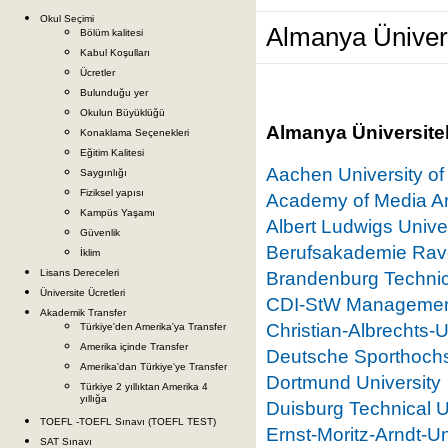
Okul Seçimi
Almanya Ünivers
Bölüm kalitesi
Kabul Koşulları
Ücretler
Bulunduğu yer
Okulun Büyüklüğü
Almanya Üniversitele
Konaklama Seçenekleri
Eğitim Kalitesi
Aachen University o
Saygınlığı
Fiziksel yapısı
Academy of Media Ar
Kampüs Yaşamı
Albert Ludwigs Univer
Güvenlik
Berufsakademie Rav
İklim
Lisans Dereceleri
Brandenburg Technica
Üniversite Ücretleri
CDI-StW Management 
Akademik Transfer
Christian-Albrechts-U
Türkiye'den Amerika'ya Transfer
Amerika içinde Transfer
Deutsche Sporthoch
Amerika'dan Türkiye'ye Transfer
Dortmund University
Türkiye 2 yıllıktan Amerika 4
yıllığa
Duisburg Technical U
TOEFL -TOEFL Sınavı (TOEFL TEST)
Ernst-Moritz-Arndt-Un
SAT Sınavı