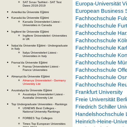
SAT Sınav Tarihleri - SAT Test
Europa-Universität Vi
Dates 2018-2019
European Business 
Amerika'da Üniversite Eğitimi
Fachhochschule Ful
Kanada'da Üniversite Eğitimi
Kanada Üniversiteleri Listesi -
Fachhochschule Fur
Universities in Canada
İngiltere'de Üniversite Eğitimi
Fachhochschule Har
İngiltere Üniversiteleri -Universities
in UK
Fachhochschule Köl
İtalya'da Üniversite Eğitimi - Undergraduate
Fachhochschule Kar
in Italy
İtalya Üniversiteleri Listesi -
Fachhochschule Kon
Universities in Italy
Fachhochschule Mü
Fransa'da Üniversite Eğitimi
Fransa Üniversiteleri Listesi -
Fachhochschule Off
France Universities
Fachhochschule Os
Almanya'da Üniversite Eğitimi
Almanya Üniversiteleri - Germany
Fachhochschule Reutl
University List
Avustralya'da Üniversite Eğitimi
Frankfurt University
Avustralya Üniversiteleri Listesi -
Australia University List
Freie Universität Berl
Top Undergraduate Universities - Rankings
Friedrich Schiller Uni
USNEWS Best Colleges -
National University Rankings
Handelshochschule L
FORBES Top Colleges
Heinrich-Heine-Unive
Times Top European Universities