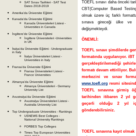
TOEFL sınavı daha önceki tarih
SAT Sınav Tarihleri - SAT Test
Dates 2018-2019
CBT(Computer Based Testing
Amerika'da Üniversite Eğitimi
olmak üzere üç farklı formatta
Kanada'da Üniversite Eğitimi
sınava gireceği ülke ve 
Kanada Üniversiteleri Listesi -
Universities in Canada
değişmekteydi.
İngiltere'de Üniversite Eğitimi
İngiltere Üniversiteleri -Universities
ÖNEMLİ:
in UK
İtalya'da Üniversite Eğitimi - Undergraduate
TOEFL sınavı şimdilerde gene
in Italy
formatında uygulanıyor. iBT 
İtalya Üniversiteleri Listesi -
Universities in Italy
gerçekleştirilemediği şehir
Fransa'da Üniversite Eğitimi
formatı devam ettiriliyor. B
Fransa Üniversiteleri Listesi -
France Universities
merkezini ve sınav forma
Almanya'da Üniversite Eğitimi
www.toefl.org
resmi sitesind
Almanya Üniversiteleri - Germany
TOEFL sınavına girmiş öğr
University List
tarihinden itibaren 2 yıl
Avustralya'da Üniversite Eğitimi
Avustralya Üniversiteleri Listesi -
geçerli olduğu 2 yıl içe
Australia University List
gönderebilirsiniz.
Top Undergraduate Universities - Rankings
USNEWS Best Colleges -
National University Rankings
FORBES Top Colleges
TOEFL sınavına kayıt olmak i
Times Top European Universities