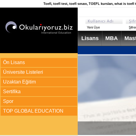
Toefl, toefl test, toefl sınavı, TOEFL kursları, what is toe
Yeni Üye
Şifr
Lisans
MBA
Mast
Ön Lisans
Üniversite Listeleri
Uzaktan Eğitim
Sertifika
Spor
TOP GLOBAL EDUCATION