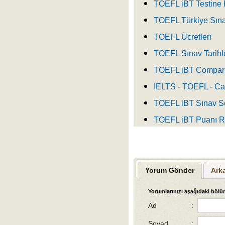
TOEFL iBT Testine 
TOEFL Türkiye Sınav 
TOEFL Ücretleri
TOEFL Sınav Tarihl
TOEFL iBT Compari
IELTS - TOEFL - Ca
TOEFL iBT Sınav So
TOEFL iBT Puanı R
Yorum Gönder
Ark
Yorumlarınızı aşağıdaki bölüm
Ad
:
Soyad
: