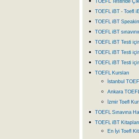
TOEFL Testinde Çık
TOEFL iBT - Toefl i
TOEFL iBT Speakin
TOEFL iBT sınavını
TOEFL iBT Testi içi
TOEFL iBT Testi için
TOEFL iBT Testi için
TOEFL Kursları
İstanbul TOEF
Ankara TOEFL
İzmir Toefl Kur
TOEFL Sınavına Haz
TOEFL iBT Kitaplar
En İyi Toefl Ki