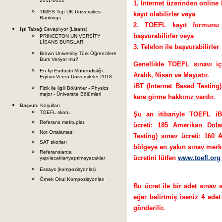
2011-2012
1. İnternet üzerinden online ka
TIMES Top UK Universities
kayıt olabilirler veya
Rankings
2. TOEFL kayıt formunu 
Işıl Tabağ Cevaplıyor (Lisans)
başvurabilirler veya
PRINCETON UNIVERSİTY
LİSANS BURSLARI
3. Telefon ile başvurabilirler
Brown University Türk Öğrencilere
Burs Veriyor mu?
Genellikle TOEFL sınavı i
En İyi Endüstri Mühendisliği
Aralık, Nisan ve Mayıstır.
Eğitimi Veren Üniversiteler 2018
iBT (Internet Based Testin
Fizik ile ilgili Bölümler - Physics
major - Üniversite Bölümleri
kere girme hakkınız vardır.
Başvuru Koşulları
TOEFL skoru
Şu an itibariyle TOEFL iB
Referans mektupları
ücreti: 185 Amerikan Dol
Not Ortalaması
Testing) sınav ücreti: 160
SAT skorları
bölgeye en yakın sınav merke
Referanslarda
ücretini lütfen
www.toefl.org
yapılacaklar/yapılmayacaklar
Essays (kompozisyonlar)
Örnek Okul Kompozisyonları
Bu ücret ile bir adet sınav 
eğer belirtmiş iseniz 4 adet
gönderilir.