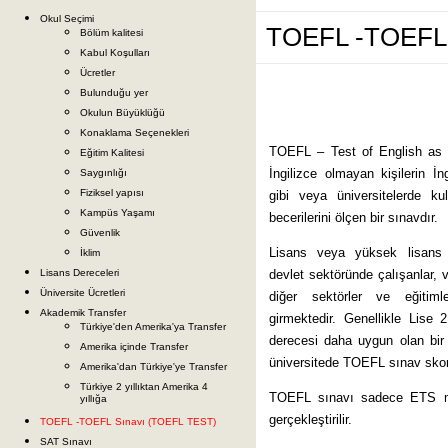
Okul Seçimi
TOEFL -TOEFL 
Bölüm kalitesi
Kabul Koşulları
Ücretler
Bulunduğu yer
Okulun Büyüklüğü
Konaklama Seçenekleri
TOEFL – Test of English as a
Eğitim Kalitesi
İngilizce olmayan kişilerin İn
Saygınlığı
Fiziksel yapısı
gibi veya üniversitelerde ku
Kampüs Yaşamı
becerilerini ölçen bir sınavdır.
Güvenlik
Lisans veya yüksek lisans p
İklim
Lisans Dereceleri
devlet sektöründe çalışanlar, v
Üniversite Ücretleri
diğer sektörler ve eğitim
Akademik Transfer
girmektedir. Genellikle Lise 
Türkiye'den Amerika'ya Transfer
derecesi daha uygun olan bir 
Amerika içinde Transfer
üniversitede TOEFL sınav skoru
Amerika'dan Türkiye'ye Transfer
Türkiye 2 yıllıktan Amerika 4
TOEFL sınavı sadece ETS merk
yıllığa
gerçekleştirilir.
TOEFL -TOEFL Sınavı (TOEFL TEST)
SAT Sınavı