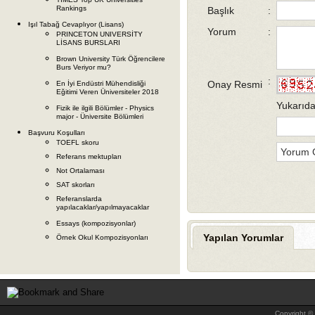
Rankings
Başlık
:
Işıl Tabağ Cevaplıyor (Lisans)
Yorum
:
PRINCETON UNIVERSİTY
LİSANS BURSLARI
Brown University Türk Öğrencilere
Burs Veriyor mu?
:
Onay Resmi
En İyi Endüstri Mühendisliği
Eğitimi Veren Üniversiteler 2018
Yukarıda
Fizik ile ilgili Bölümler - Physics
major - Üniversite Bölümleri
Başvuru Koşulları
TOEFL skoru
Referans mektupları
Not Ortalaması
SAT skorları
Referanslarda
yapılacaklar/yapılmayacaklar
Essays (kompozisyonlar)
Yapılan Yorumlar
Örnek Okul Kompozisyonları
Copyright © 