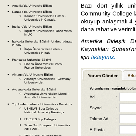
Bazı dört yıllık üni
Amerika'da Üniversite Eğitimi
Kanada'da Üniversite Eğitimi
Community College’la
Kanada Üniversiteleri Listesi -
Universities in Canada
okuyup anlaşmalı 4 yı
İngiltere'de Üniversite Eğitimi
daha rahat ve verimli
İngiltere Üniversiteleri -Universities
in UK
Amerika Birleşik Dev
İtalya'da Üniversite Eğitimi - Undergraduate
in Italy
Kaynakları Şubesi'ni
İtalya Üniversiteleri Listesi -
Universities in Italy
için
tıklayınız.
Fransa'da Üniversite Eğitimi
Fransa Üniversiteleri Listesi -
France Universities
Almanya'da Üniversite Eğitimi
Yorum Gönder
Ark
Almanya Üniversiteleri - Germany
University List
Yorumlarınızı aşağıdaki bölüm
Avustralya'da Üniversite Eğitimi
Avustralya Üniversiteleri Listesi -
Ad
:
Australia University List
Top Undergraduate Universities - Rankings
Soyad
:
USNEWS Best Colleges -
National University Rankings
Takma Ad
:
FORBES Top Colleges
Times Top European Universities
E-Posta
:
2011-2012
TIMES Top UK Universities