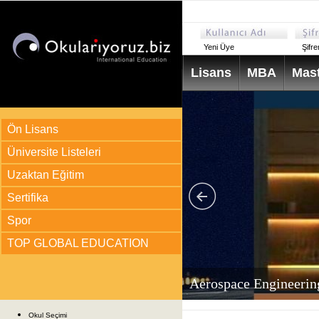
Yeni Üye
Şifr
Lisans
MBA
Mast
Ön Lisans
Üniversite Listeleri
Uzaktan Eğitim
Sertifika
Spor
TOP GLOBAL EDUCATION
arı
ir?
Aerospace Engineerin
Okul Seçimi