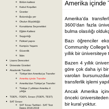
Amerika içinde 
Bölüm kalitesi
Kabul Koşulları
Ücretler
Bulunduğu yer
Amerika’da transfer
Okulun Büyüklüğü
3600’dan fazla ünive
Konaklama Seçenekleri
bulma olasılığı oldukç
Eğitim Kalitesi
Saygınlığı
Bazı öğrenciler ekon
Fiziksel yapısı
Community College’lar
Kampüs Yaşamı
Güvenlik
yıllık bir üniversiteye
İklim
Lisans Dereceleri
Bazen 4 yıllık ünive
Üniversite Ücretleri
göre çok daha iyi bi
Akademik Transfer
Türkiye'den Amerika'ya Transfer
varolan bursunuzda
Amerika içinde Transfer
transferlik işlemi yapıl
Amerika'dan Türkiye'ye Transfer
Türkiye 2 yıllıktan Amerika 4
Ancak Amerika içinde
yıllığa
önceki üniversiteden
TOEFL -TOEFL Sınavı (TOEFL TEST)
SAT Sınavı
bir kural yoktur.
SAT Sınav Tarihleri - SAT Test
Dates 2018-2019