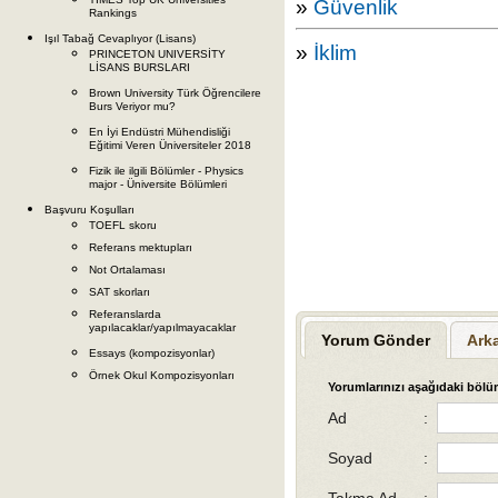
»
Güvenlik
Rankings
Işıl Tabağ Cevaplıyor (Lisans)
»
İklim
PRINCETON UNIVERSİTY
LİSANS BURSLARI
Brown University Türk Öğrencilere
Burs Veriyor mu?
En İyi Endüstri Mühendisliği
Eğitimi Veren Üniversiteler 2018
Fizik ile ilgili Bölümler - Physics
major - Üniversite Bölümleri
Başvuru Koşulları
TOEFL skoru
Referans mektupları
Not Ortalaması
SAT skorları
Referanslarda
yapılacaklar/yapılmayacaklar
Yorum Gönder
Ark
Essays (kompozisyonlar)
Örnek Okul Kompozisyonları
Yorumlarınızı aşağıdaki bölüm
Ad
:
Soyad
:
Takma Ad
: