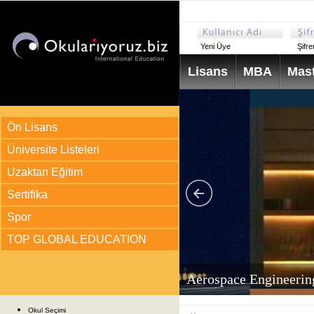
Yeni Üye
Şifr
Lisans
MBA
Mast
Ön Lisans
Üniversite Listeleri
Uzaktan Eğitim
Sertifika
Spor
TOP GLOBAL EDUCATION
arı
ir?
Aerospace Engineerin
Okul Seçimi