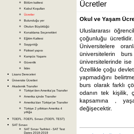
Ücretler
Bölüm kalitesi
Kabul Koşulları
Ücretler
Okul ve Yaşam Ücret
Bulunduğu yer
Okulun Büyüklüğü
Uluslararası öğrenci
Konaklama Seçenekleri
çoğunluğu ücretlidir
Eğitim Kalitesi
Saygınlığı
Üniversitelere or
Fiziksel yapısı
üniversitelerin bu
Kampüs Yaşamı
üniversitelerinde is
Güvenlik
Özellikle çoğu devlet
İklim
Lisans Dereceleri
yapmadığını belirtme
Üniversite Ücretleri
burs olarak farklı ç
Akademik Transfer
Türkiye'den Amerika'ya Transfer
odanın tek kişilik, 
Amerika içinde Transfer
kapsamına , yaşad
Amerika'dan Türkiye'ye Transfer
değişecektir.
Türkiye 2 yıllıktan Amerika 4
yıllığa
TOEFL -TOEFL Sınavı (TOEFL TEST)
SAT Sınavı
SAT Sınav Tarihleri - SAT Test
Dates 2018-2019