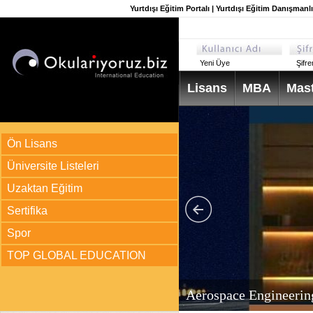
Yurtdışı Eğitim Portalı | Yurtdışı Eğitim Danışmanl
Yeni Üye
Şifr
Lisans
MBA
Mast
Ön Lisans
Üniversite Listeleri
Uzaktan Eğitim
Sertifika
Spor
TOP GLOBAL EDUCATION
arı
ir?
Aerospace Engineerin