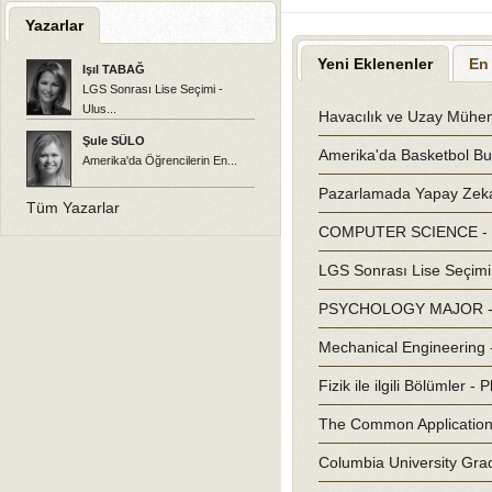
Yazarlar
Yeni Eklenenler
En
Işıl TABAĞ
LGS Sonrası Lise Seçimi -
Ulus...
Havacılık ve Uzay Mühend
Şule SÜLO
Amerika'da Basketbol Bur
Amerika'da Öğrencilerin En...
Pazarlamada Yapay Zeka - 
Tüm Yazarlar
COMPUTER SCIENCE - 
LGS Sonrası Lise Seçimi -
PSYCHOLOGY MAJOR - W
Mechanical Engineering 
Fizik ile ilgili Bölümler -
The Common Application v
Columbia University Gra