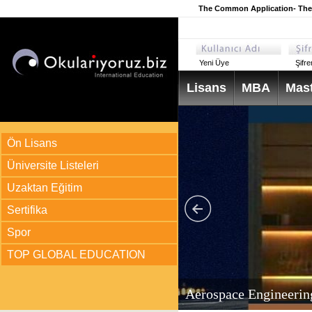
The Common Application- The
Yeni Üye
Şifr
Lisans
MBA
Mast
Ön Lisans
Üniversite Listeleri
Uzaktan Eğitim
Sertifika
Spor
TOP GLOBAL EDUCATION
arı
ir?
Aerospace Engineerin