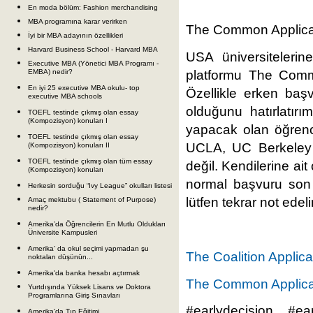
En moda bölüm: Fashion merchandising
MBA programına karar verirken
The Common Applicat
İyi bir MBA adayının özellikleri
Harvard Business School - Harvard MBA
USA üniversitelerin
Executive MBA (Yönetici MBA Programı -
EMBA) nedir?
platformu The Comm
En iyi 25 executive MBA okulu- top
Özellikle erken baş
executive MBA schools
olduğunu hatırlatırı
TOEFL testinde çıkmış olan essay
(Kompozisyon) konuları I
yapacak olan öğrenci
TOEFL testinde çıkmış olan essay
UCLA, UC Berkeley 
(Kompozisyon) konuları II
TOEFL testinde çıkmış olan tüm essay
değil. Kendilerine ait
(Kompozisyon) konuları
normal başvuru son t
Herkesin sorduğu “Ivy League” okulları listesi
lütfen tekrar not edel
Amaç mektubu ( Statement of Purpose)
nedir?
Amerika’da Öğrencilerin En Mutlu Oldukları
Üniversite Kampusleri
Amerika’ da okul seçimi yapmadan şu
The Coalition Applica
noktaları düşünün...
Amerika'da banka hesabı açtırmak
The Common Applica
Yurtdışında Yüksek Lisans ve Doktora
Programlarına Giriş Sınavları
#earlydecision #e
Amerika'da Tıp Eğitimi