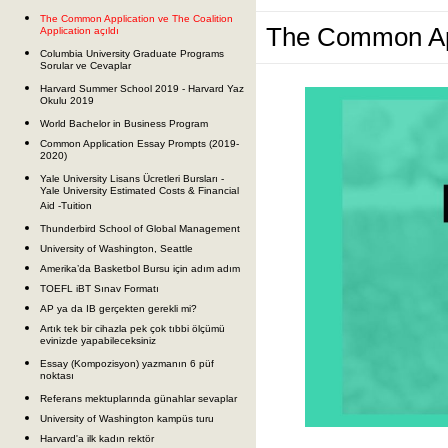
The Common Application ve The Coalition
The Common Appl
Application açıldı
Columbia University Graduate Programs
Sorular ve Cevaplar
Harvard Summer School 2019 - Harvard Yaz
Okulu 2019
World Bachelor in Business Program
Common Application Essay Prompts (2019-
2020)
Yale University Lisans Ücretleri Bursları -
Yale University Estimated Costs & Financial
Aid -Tuition
Thunderbird School of Global Management
University of Washington, Seattle
Amerika’da Basketbol Bursu için adım adım
TOEFL iBT Sınav Formatı
AP ya da IB gerçekten gerekli mi?
Artık tek bir cihazla pek çok tıbbi ölçümü
evinizde yapabileceksiniz
Essay (Kompozisyon) yazmanın 6 püf
noktası
Referans mektuplarında günahlar sevaplar
University of Washington kampüs turu
Harvard'a ilk kadın rektör