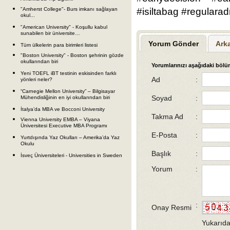
"Amherst College"- Burs imkanı sağlayan
#isiltabag #regulara
okul...
"American University" - Koşullu kabul
sunabilen bir üniversite…
Yorum Gönder
Ark
Tüm ülkelerin para birimleri listesi
"Boston University" - Boston şehrinin gözde
okullarından biri
Yorumlarınızı aşağıdaki bölüm
Yeni TOEFL iBT testinin eskisinden farklı
Ad
:
yönleri neler?
“Carnegie Mellon University” – Bilgisayar
Soyad
:
Mühendisliğinin en iyi okullarından biri
İtalya’da MBA ve Bocconi University
Takma Ad
:
Vienna University EMBA – Viyana
Üniversitesi Executive MBA Programı
E-Posta
:
Yurtdışında Yaz Okulları – Amerika’da Yaz
Okulu
Başlık
:
İsveç Üniversiteleri - Universities in Sweden
Yorum
:
:
Onay Resmi
Yukarıda