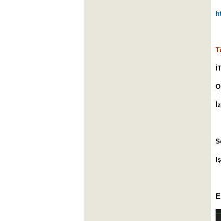
h
T
İ
O
İ
S
I
E