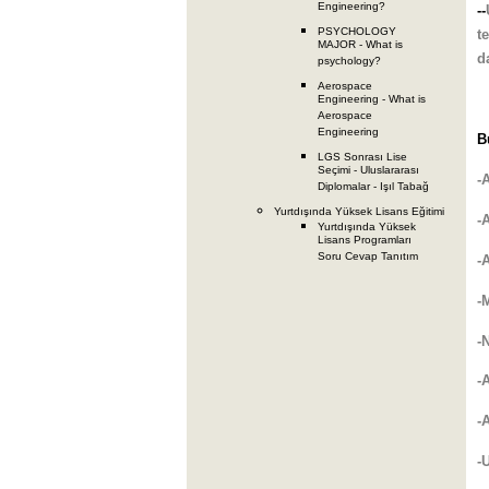
Engineering?
--
PSYCHOLOGY
t
MAJOR - What is
d
psychology?
Aerospace
Engineering - What is
Aerospace
Engineering
B
LGS Sonrası Lise
Seçimi - Uluslararası
-
Diplomalar - Işıl Tabağ
Yurtdışında Yüksek Lisans Eğitimi
-
Yurtdışında Yüksek
Lisans Programları
Soru Cevap Tanıtım
-
-
-
-
-
-