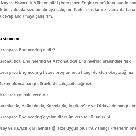
Uzay ve Havacılık Mühendisliği (Aerospace Engineering) konusunda bana
ek bir videoda size anlatmaya çalıştım. Farklı sorularınız varsa da bana 
a cevaplandırmaya çalışırım.
u videoda:
Aerospaca Engineering nedir?
Aeronautical Engineering ve Astronautical Engineering arasındaki farkı
Aerospace Engineering lisans programında hangi dersleri okuyacağınızı
Mezun olunca hangi görevlerde çalışabileceğinizi
Nerelerde çalışabileceğinizi
Amerika’da, Hollanda’da, Kanada’da, İngiltere’de ve Türkiye’de hangi üni
Aerospace Engineering’e yakın diğer üniversite bölümlerini
Uzay ve Havacılık Mühendisliği size uygun olur mu? Hangi kriterlerin ö