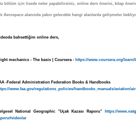
Bu bölüm için lisede neler yapabilirsiniz, online ders önerisi, kitap öneri
Ve Aerospace alanında yakın gelecekte hangi alanlarda gelişmeler bekliy
ideoda bahsettiğim online ders,
light mechanics - The basis | Coursera -
https://www.coursera.org/learn/
AA -Federal Administration Federation Books & Handbooks
ttps://www.faa.gov/regulations_policies/handbooks_manuals/aviation/a
elgesel National Geographic "Uçak Kazası Raporu"
https://www.natg
aporu#videolar