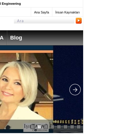
l Engineering
Ana Sayfa
İnsan Kaynakları
SA
Blog
What do Mechanica