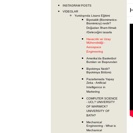
INSTAGRAM POSTS
H
VİDEOLAR
Yurtdışında Lisans Eğitimi
Biyotaklit (Biomimetics-
Biomimicry) nedir?
Doğadan İlham Almak
/Geleceğini tasarla
Havacılık ve Uzay
Mühendisliği -
Aerospace
Engineering
Amerika'da Basketbol
Bursları ve Başvuruları
Biyokimya Nedir?
Biyokimya Bölümü
Pazarlamada Yapay
Zeka - Artificial
Intelligence in
Marketing
COMPUTER SCIENCE
- UCL? UNIVERSITY
OF WARWICK?
UNIVERSITY OF
BATH?
Mechanical
Engineering - What is
Mechanical