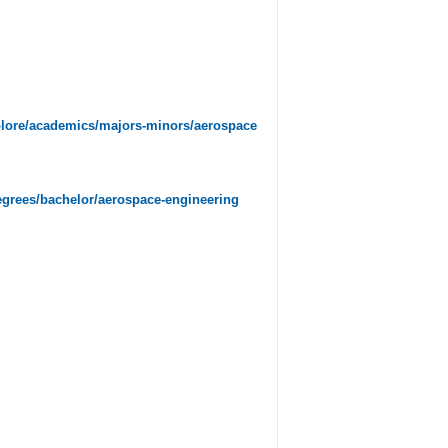
plore/academics/majors-minors/aerospace
degrees/bachelor/aerospace-engineering