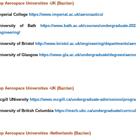
op Aerospace Universities -UK (Bazıları)
mperial College
https://www.imperial.ac.uk/aeronautics/
niversity of Bath
https://www.bath.ac.uk/courses/undergraduate-20
ngineering/
niversity of Bristol
http://www.bristol.ac.uk/engineering/departments/aer
niversity of Glasgow
https://www.gla.ac.uk/undergraduate/degrees/aeron
op Aerospace Universities -UK (Bazıları)
cgill UNiversity
https://www.mcgill.ca/undergraduate-admissions/progr
niversity of British Columbia
https://mech.ubc.ca/undergraduate/curric
op Aerospace Universities -Netherlands (Bazıları)