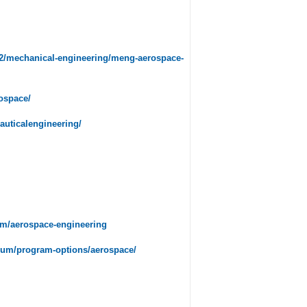
22/mechanical-engineering/meng-aerospace-
ospace/
auticalengineering/
am/aerospace-engineering
ulum/program-options/aerospace/