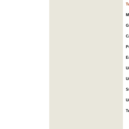
T
M
G
C
P
E
U
U
S
U
T