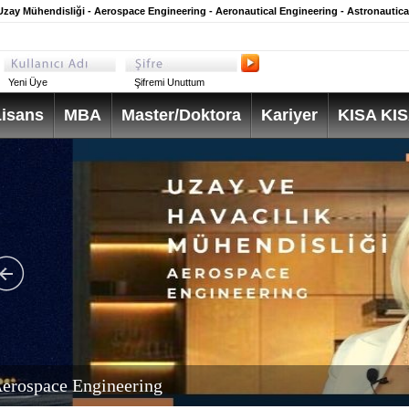
 Uzay Mühendisliği - Aerospace Engineering - Aeronautical Engineering - Astronautica
Yeni Üye
Şifremi Unuttum
isans
MBA
Master/Doktora
Kariyer
KISA KI
erospace Engineering