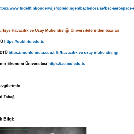
ttps://www.tudelft.nl/onderwijs/opleidingen/bachelors/ae/bsc-aerospace-
ürkiye Havacılık ve Uzay Mühendisliği Üniversitelerinden bazıları:
TÜ
https://uubf.itu.edu.tr/
DTÜ
https://muhfd.metu.edu.tr/tr/havacilik-ve-uzay-muhendisligi
zmir Ekonomi Üniversitesi
https://ae.ieu.edu.tr/
evgilerimle
şıl Tabağ
k Bilgi: