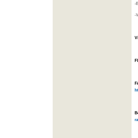
-
-
V
F
F
h
B
r