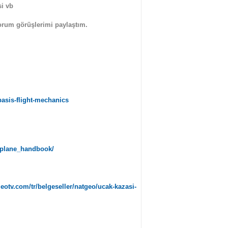
si vb
orum görüşlerimi paylaştım.
basis-flight-mechanics
irplane_handbook/
eotv.com/tr/belgeseller/natgeo/ucak-kazasi-