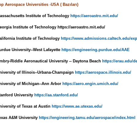
op Aerospace Universities -USA ( Bazıları)
assachusetts Institute of Technology
https://aeroastro.mit.edu/
eorgia Institute of Technology https://aeroastro.mit.edu/
alifornia Institute of Technology
https://www.admissions.caltech.edu/ex
urdue University--West Lafayette
https://engineering.purdue.edu/AAE
mbry-Riddle Aeronautical University -- Daytona Beach
https://erau.edu/
niversity of Illinois--Urbana-Champaign
https://aerospace.illinois.edu/
niversity of Michigan--Ann Arbor
https://aero.engin.umich.edu/
tanford University
https://aa.stanford.edu/
niversity of Texas at Austin
https://www.ae.utexas.edu/
exas A&M University
https://engineering.tamu.edu/aerospace/index.html