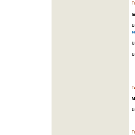
T
I
U
e
U
U
T
M
U
T