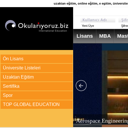
uzaktan eğitim, online eğitim, e egitim, üniversit
Yeni Üye
Şifr
Lisans
MBA
Mast
Ön Lisans
Üniversite Listeleri
Uzaktan Eğitim
Sertifika
Spor
TOP GLOBAL EDUCATION
arı
ir?
Aerospace Engineerin