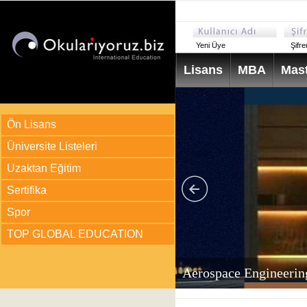
Yeni Üye
Şifr
Lisans
MBA
Mast
Ön Lisans
Üniversite Listeleri
Uzaktan Eğitim
Sertifika
Spor
TOP GLOBAL EDUCATION
arı
ir?
Aerospace Engineerin