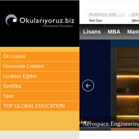
Yeni Üye
Şifr
Lisans
MBA
Mast
Ön Lisans
Üniversite Listeleri
Uzaktan Eğitim
Sertifika
Spor
TOP GLOBAL EDUCATION
arı
ir?
Aerospace Engineerin