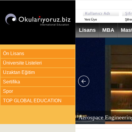
Yeni Üye
Şifr
Lisans
MBA
Mast
Ön Lisans
Üniversite Listeleri
Uzaktan Eğitim
Sertifika
Spor
TOP GLOBAL EDUCATION
arı
ir?
Aerospace Engineerin