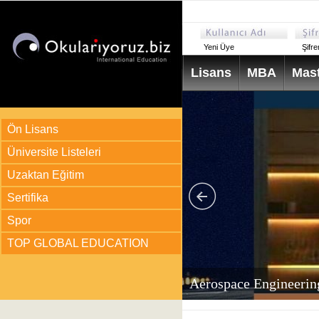
Yeni Üye
Şifr
Lisans
MBA
Mast
Ön Lisans
Üniversite Listeleri
Uzaktan Eğitim
Sertifika
Spor
TOP GLOBAL EDUCATION
arı
ir?
Aerospace Engineerin