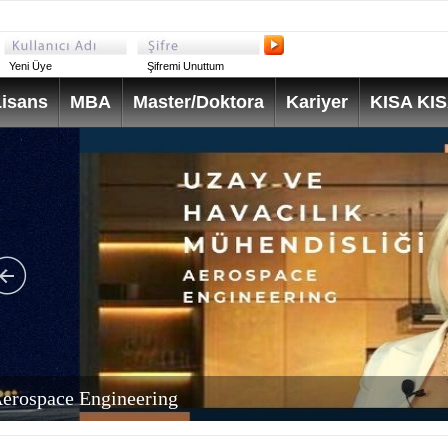
Yeni Üye
Şifremi Unuttum
isans
MBA
Master/Doktora
Kariyer
KISA KI
erospace Engineering