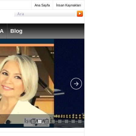
Ana Sayfa
İnsan Kaynakları
SA
Blog
What do Mechanica
take? How much do 