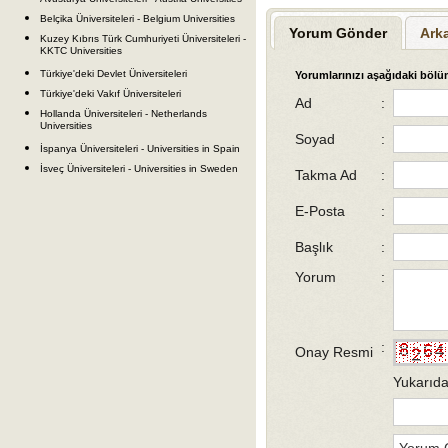
Belçika Üniversiteleri - Belgium Universities
Yorum Gönder
Ark
Kuzey Kıbrıs Türk Cumhuriyeti Üniversiteleri -
KKTC Universities
Türkiye'deki Devlet Üniversiteleri
Yorumlarınızı aşağıdaki bölüm
Türkiye'deki Vakıf Üniversiteleri
Ad
:
Hollanda Üniversiteleri - Netherlands
Universities
Soyad
:
İspanya Üniversiteleri - Universities in Spain
İsveç Üniversiteleri - Universities in Sweden
Takma Ad
:
E-Posta
:
Başlık
:
Yorum
:
:
Onay Resmi
Yukarıda