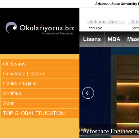
Arkansas State University 
Yeni Üye
Şifr
Lisans
MBA
Mast
Ön Lisans
Üniversite Listeleri
Uzaktan Eğitim
Sertifika
Spor
TOP GLOBAL EDUCATION
arı
ir?
Aerospace Engineerin