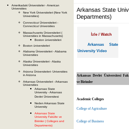
Amerikadaki Üniversiteler - American
Arkansas State Unive
Universities
New York Üniversiteleri (New York
Departments)
Universities)
Connecticut Üniversiteleri -
Connecticut Universities
Massachusetts Üniversiteleri (
İzle / Watch
Universities in Massachusetts)
Boston üniversiteleri
Arkansas State
Boston üniversiteleri
University Video
Alabama Üniversiteleri - Alabama
Universities
Alaska Üniversiteleri - Alaska
Universities
Arizona Üniversiteleri- Universities
Arkansas Devlet Üniversitesi Fak
in Arizona
ve Birimler
Arkansas Üniversiteleri - Arkansas
Universities
Arkansas State
University - Arkansas
Devlet Üniversitesi
Academic Colleges
Neden Arkansas State
University
College of Agriculture
Arkansas State
University Fakülte ve
College of Business
Birimler ( Colleges and
Departments)