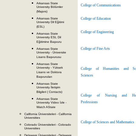
Arkansas State
College of Communications
University Bölümler
(Majors)
College of Education
Arkansas State
University Dil Eğitimi
(ESL)
College of Engineering
Arkansas State
University ESL Dil
Eğitimine Başvuru
College of Fine Arts
Arkansas State
University - Üniversite
Lisans Başvurusu
Arkansas State
University - Yüksek
College of Humanities and Soc
Lisans ve Doktora
Sciences
Başvuruları
Arkansas State
University İletişim
Bilgileri ( Contacts)
College of Nursing and Hea
Arkansas State
Professions
University Video İzle -
Watch AState
California Üniversiteleri - California
Universities
College of Sciences and Mathematics
Colorado Üniversiteleri - Colorado
Universities
Delaware Üniversiteleri - Delaware