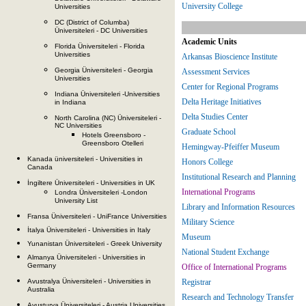
University College
Universities
DC (District of Columba)
Üniversiteleri - DC Universities
Academic Units
Florida Üniversiteleri - Florida
Universities
Arkansas Bioscience Institute
Georgia Üniversiteleri - Georgia
Assessment Services
Universities
Center for Regional Programs
Indiana Üniversiteleri -Universities
Delta Heritage Initiatives
in Indiana
Delta Studies Center
North Carolina (NC) Üniversiteleri -
NC Universities
Graduate School
Hotels Greensboro -
Greensboro Otelleri
Hemingway-Pfeiffer Museum
Kanada üniversiteleri - Universities in
Honors College
Canada
Institutional Research and Planning
İngiltere Üniversiteleri - Universities in UK
International Programs
Londra Üniversiteleri -London
University List
Library and Information Resources
Fransa Üniversiteleri - UniFrance Universities
Military Science
İtalya Üniversiteleri - Universities in Italy
Museum
Yunanistan Üniversiteleri - Greek University
National Student Exchange
Almanya Üniversiteleri - Universities in
Germany
Office of International Programs
Registrar
Avustralya Üniversiteleri - Universities in
Australia
Research and Technology Transfer
Avusturya Üniversiteleri - Austria Universities