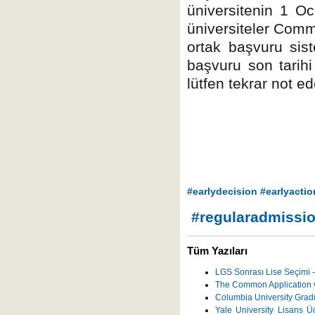
üniversitenin 1 O
üniversiteler Comm
ortak başvuru sist
başvuru son tarihi
lütfen tekrar not ed
hashtag
#
earlydecision
#
earlyactio
hashtag
hashtag
hashtag
hashtag
#
regularadmissi
hashtag
Tüm Yazıları
LGS Sonrası Lise Seçimi -
The Common Application v
Columbia University Grad
Yale University Lisans Üc