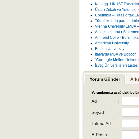
Kellogg- HKUST Executiv
Üstün Zekalı ve Yetenekli 
Columbia – Haas ortak E
Tüm ülkelerin para birimler
Vienna University EMBA –
Amaç mektubu ( Statement
Amherst Colle - Burs imka
American University
Boston University
İtalya’da MBA ve Bocconi 
“Carnegie Mellon Universit
İsveç Üniversiteleri Liste
Yorum Gönder
Ark
Yorumlarınızı aşağıdaki bölüm
Ad
:
Soyad
:
Takma Ad
:
E-Posta
: