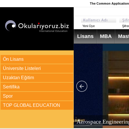
The Common Application
Yeni Üye
Şifr
Lisans
MBA
Mast
Ön Lisans
Üniversite Listeleri
Uzaktan Eğitim
Sertifika
Spor
TOP GLOBAL EDUCATION
arı
ir?
Aerospace Engineerin