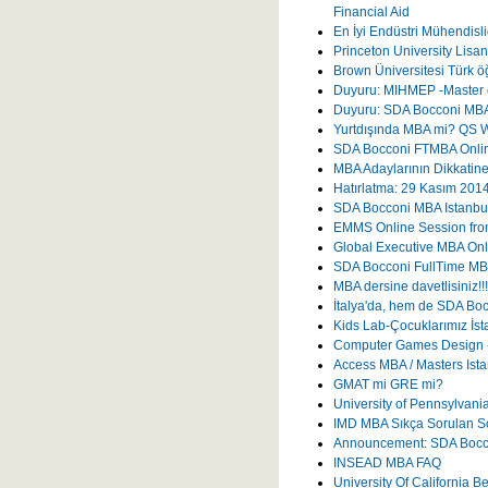
Financial Aid
En İyi Endüstri Mühendisli
Princeton University Lisans
Brown Üniversitesi Türk ö
Duyuru: MIHMEP -Master o
Duyuru: SDA Bocconi MBA 
Yurtdışında MBA mi? QS W
SDA Bocconi FTMBA Onli
MBA Adaylarının Dikkatin
Hatırlatma: 29 Kasım 201
SDA Bocconi MBA Istanbul'
EMMS Online Session fr
Global Executive MBA Onl
SDA Bocconi FullTime MBA
MBA dersine davetlisiniz!!!
İtalya'da, hem de SDA Bocc
Kids Lab-Çocuklarımız İst
Computer Games Design - 
Access MBA / Masters Ista
GMAT mi GRE mi?
University of Pennsylvan
IMD MBA Sıkça Sorulan So
Announcement: SDA Boccon
INSEAD MBA FAQ
University Of California 