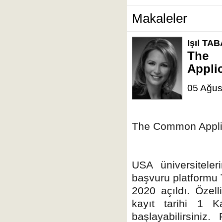
Makaleler
Işıl TA
The 
Applic
05 Ağus
The Common Applic
USA üniversiteler
başvuru platformu
2020 açıldı. Özel
kayıt tarihi 1 K
başlayabilirsiniz