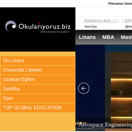
Princeton Unive
Yeni Üye
Şifr
Lisans
MBA
Mast
Ön Lisans
Üniversite Listeleri
Uzaktan Eğitim
Sertifika
Spor
TOP GLOBAL EDUCATION
arı
ir?
Aerospace Engineerin