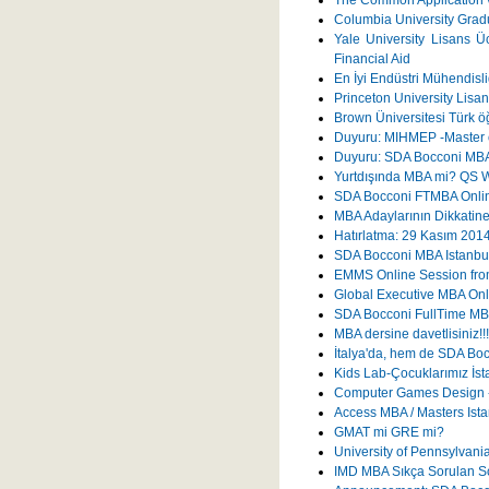
Columbia University Grad
Yale University Lisans Üc
Financial Aid
En İyi Endüstri Mühendisli
Princeton University Lisans
Brown Üniversitesi Türk ö
Duyuru: MIHMEP -Master o
Duyuru: SDA Bocconi MBA 
Yurtdışında MBA mi? QS W
SDA Bocconi FTMBA Onli
MBA Adaylarının Dikkatin
Hatırlatma: 29 Kasım 201
SDA Bocconi MBA Istanbul'
EMMS Online Session fr
Global Executive MBA Onl
SDA Bocconi FullTime MBA
MBA dersine davetlisiniz!!!
İtalya'da, hem de SDA Bocc
Kids Lab-Çocuklarımız İst
Computer Games Design - 
Access MBA / Masters Ista
GMAT mi GRE mi?
University of Pennsylvan
IMD MBA Sıkça Sorulan So