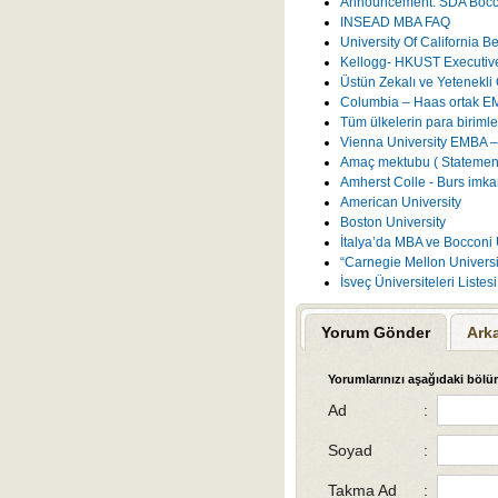
Announcement: SDA Boccon
INSEAD MBA FAQ
University Of California 
Kellogg- HKUST Executiv
Üstün Zekalı ve Yetenekli 
Columbia – Haas ortak E
Tüm ülkelerin para birimler
Vienna University EMBA –
Amaç mektubu ( Statement
Amherst Colle - Burs imka
American University
Boston University
İtalya’da MBA ve Bocconi 
“Carnegie Mellon Universit
İsveç Üniversiteleri Liste
Yorum Gönder
Ark
Yorumlarınızı aşağıdaki bölüm
Ad
:
Soyad
:
Takma Ad
: