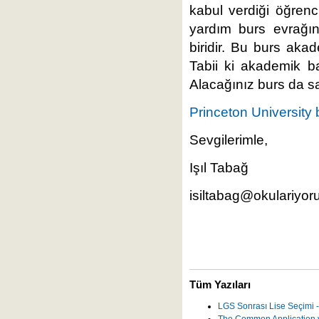
kabul verdiği öğrenc
yardım burs evrağın
biridir. Bu burs akad
Tabii ki akademik ba
Alacağınız burs da sa
Princeton University 
Sevgilerimle,
Işıl Tabağ
isiltabag@okulariyoru
Tüm Yazıları
LGS Sonrası Lise Seçimi -
The Common Application v