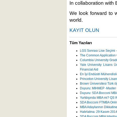
In collaboration with
We look forward to 
world.
KAYIT OLUN
Tüm Yazıları
LGS Sonrası Lise Seçimi -
The Common Application v
Columbia University Grad
Yale University Lisans Üc
Financial Aid
En İyi Endüstri Mühendisli
Princeton University Lisans
Brown Üniversitesi Türk ö
Duyuru: MIHMEP -Master o
Duyuru: SDA Bocconi MBA 
Yurtdışında MBA mi? QS W
SDA Bocconi FTMBA Onli
MBA Adaylarının Dikkatin
Hatırlatma: 29 Kasım 201
SDA Bocconi MBA Istanbul'