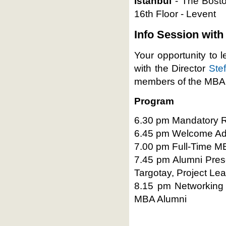
Istanbul
- The Bosto
16th Floor - Levent
Info Session with
Your opportunity to
with the Director
Ste
members of the MBA
Program
6.30 pm Mandatory R
6.45 pm Welcome Add
7.00 pm Full-Time M
7.45 pm Alumni Prese
Targotay, Project Le
8.15 pm Networking 
MBA Alumni