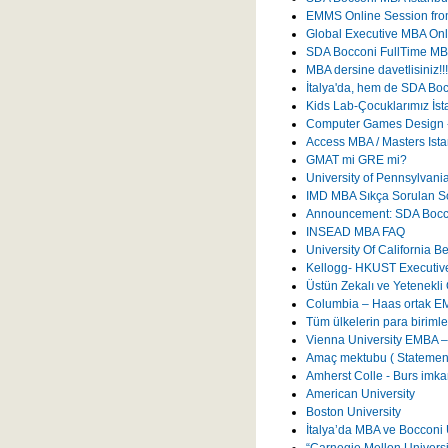
EMMS Online Session fr
Global Executive MBA Onl
SDA Bocconi FullTime MBA
MBA dersine davetlisiniz!!!
İtalya'da, hem de SDA Bocc
Kids Lab-Çocuklarımız İst
Computer Games Design - 
Access MBA / Masters Ista
GMAT mi GRE mi?
University of Pennsylvan
IMD MBA Sıkça Sorulan So
Announcement: SDA Boccon
INSEAD MBA FAQ
University Of California 
Kellogg- HKUST Executiv
Üstün Zekalı ve Yetenekli 
Columbia – Haas ortak E
Tüm ülkelerin para birimler
Vienna University EMBA –
Amaç mektubu ( Statement
Amherst Colle - Burs imka
American University
Boston University
İtalya’da MBA ve Bocconi 
“Carnegie Mellon Universit