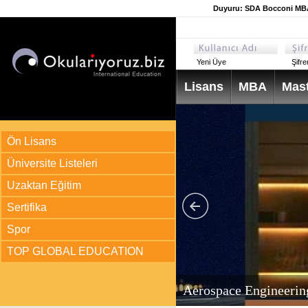
Duyuru: SDA Bocconi MBA 
Yeni Üye
Şifr
Lisans
MBA
Mast
Ön Lisans
Üniversite Listeleri
Uzaktan Eğitim
Sertifika
Spor
TOP GLOBAL EDUCATION
arı
ir?
Aerospace Engineerin