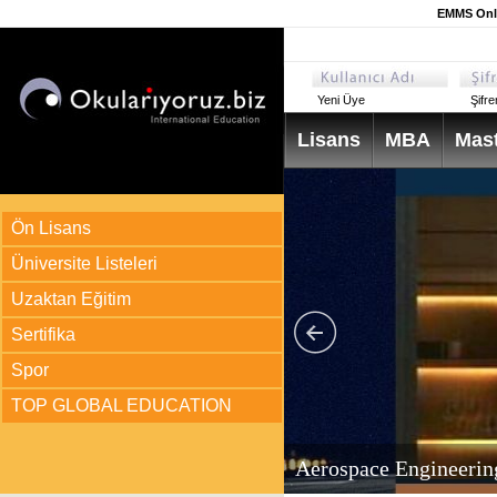
EMMS Onli
Yeni Üye
Şifr
Lisans
MBA
Mast
Ön Lisans
Üniversite Listeleri
Uzaktan Eğitim
Sertifika
Spor
TOP GLOBAL EDUCATION
arı
ir?
Aerospace Engineerin