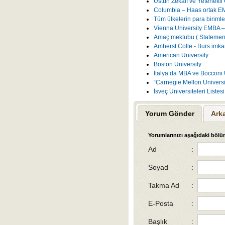
Üstün Zekalı ve Yetenekli 
Columbia – Haas ortak E
Tüm ülkelerin para birimler
Vienna University EMBA –
Amaç mektubu ( Statement
Amherst Colle - Burs imka
American University
Boston University
İtalya’da MBA ve Bocconi 
“Carnegie Mellon Universit
İsveç Üniversiteleri Liste
Yorum Gönder
Ark
Yorumlarınızı aşağıdaki bölüm
Ad
:
Soyad
:
Takma Ad
:
E-Posta
:
Başlık
: