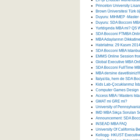
Princeton University Lisans
Brown Üniversitesi Türk ö
Duyuru: MIHMEP -Master o
Duyuru: SDA Bocconi MBA 
Yurtdışında MBA mi? QS W
SDA Bocconi FTMBA Onli
MBA Adaylarının Dikkatin
Hatırlatma: 29 Kasım 201
SDA Bocconi MBA Istanbul'
EMMS Online Session fr
Global Executive MBA Onl
SDA Bocconi FullTime MBA
MBA dersine davetlisiniz!!!
İtalya'da, hem de SDA Bocc
Kids Lab-Çocuklarımız İst
Computer Games Design - 
Access MBA / Masters Ista
GMAT mi GRE mi?
University of Pennsylvan
IMD MBA Sıkça Sorulan So
Announcement: SDA Boccon
INSEAD MBA FAQ
University Of California 
Kellogg- HKUST Executiv