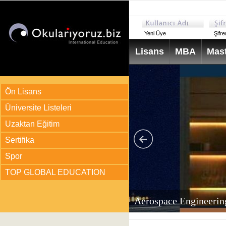
Yeni Üye
Şifr
Lisans
MBA
Mast
Ön Lisans
Üniversite Listeleri
Uzaktan Eğitim
Sertifika
Spor
TOP GLOBAL EDUCATION
arı
ir?
Aerospace Engineerin