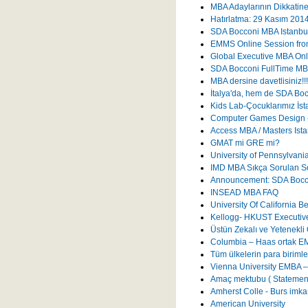
MBA Adaylarının Dikkatin
Hatırlatma: 29 Kasım 201
SDA Bocconi MBA Istanbul'
EMMS Online Session fr
Global Executive MBA Onl
SDA Bocconi FullTime MBA
MBA dersine davetlisiniz!!!
İtalya'da, hem de SDA Bocc
Kids Lab-Çocuklarımız İst
Computer Games Design - 
Access MBA / Masters Ista
GMAT mi GRE mi?
University of Pennsylvan
IMD MBA Sıkça Sorulan So
Announcement: SDA Boccon
INSEAD MBA FAQ
University Of California 
Kellogg- HKUST Executiv
Üstün Zekalı ve Yetenekli 
Columbia – Haas ortak E
Tüm ülkelerin para birimler
Vienna University EMBA –
Amaç mektubu ( Statement
Amherst Colle - Burs imka
American University