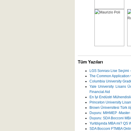
Tüm Yazıları
LGS Sonrası Lise Seçimi -
The Common Application v
Columbia University Grad
Yale University Lisans Üc
Financial Aid
En İyi Endüstri Mühendisli
Princeton University Lisans
Brown Üniversitesi Türk ö
Duyuru: MIHMEP -Master o
Duyuru: SDA Bocconi MBA 
Yurtdışında MBA mi? QS W
SDA Bocconi FTMBA Onli