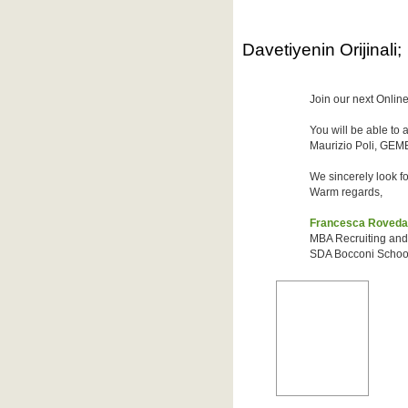
Davetiyenin Orijinali;
Join our next Onlin
You will be able to 
Maurizio Poli, GEMB
We sincerely look f
Warm regards,
Francesca Roveda
MBA Recruiting and
SDA Bocconi Schoo