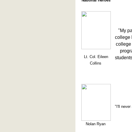
National Heroes
"My pa
college 
college
progr
Lt. Col. Eileen
students
Collins
"I'll nev
Nolan Ryan