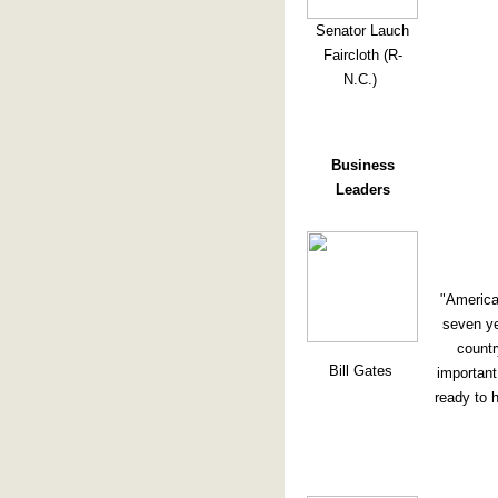
Senator Lauch
Faircloth (R-
N.C.)
Business
Leaders
"America
seven ye
countr
Bill Gates
important
ready to 