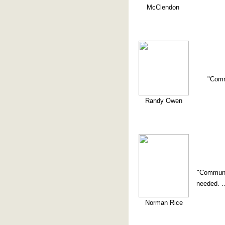
McClendon
"Comm
Randy Owen
"Communi
needed. …
Norman Rice