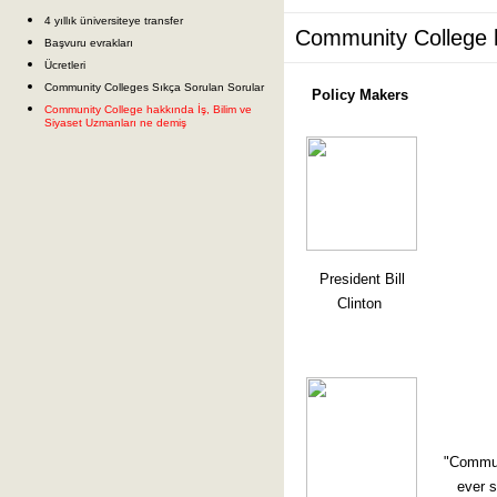
4 yıllık üniversiteye transfer
Community College h
Başvuru evrakları
Ücretleri
Community Colleges Sıkça Sorulan Sorular
Policy Makers
Community College hakkında İş, Bilim ve
Siyaset Uzmanları ne demiş
President Bill
Clinton
"Communi
ever s