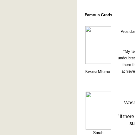
Famous Grads
Presiden
"My te
undoubted
there t
achieve
Kweisi Mfume
Wash
"If ther
su
Sarah