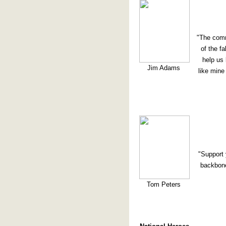
"The comm
of the fa
help us 
Jim Adams
like mine
"Support
backbone
Tom Peters