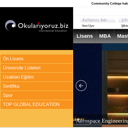
Community College hakkı
Yeni Üye
Şifr
Lisans
MBA
Mast
Ön Lisans
Üniversite Listeleri
Uzaktan Eğitim
Sertifika
Spor
TOP GLOBAL EDUCATION
arı
ir?
Aerospace Engineerin